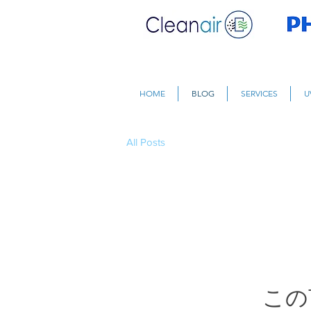
HOME
BLOG
SERVICES
U
All Posts
この