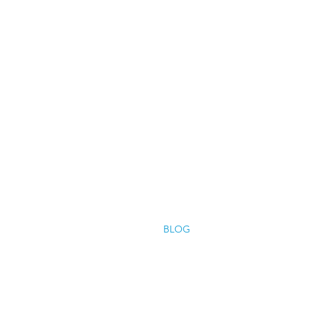
HOME
BLOG
SERVICES
UV PRODUCTS
AIR PURIFICATION