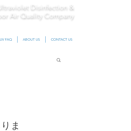
Ultraviolet Disinfection &
oor Air Quality Company
UV FAQ
ABOUT US
CONTACT US
ありま